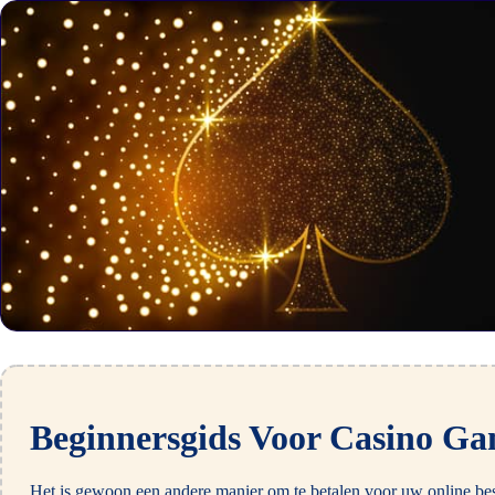
Beginnersgids Voor Casino Ga
Het is gewoon een andere manier om te betalen voor uw online bes