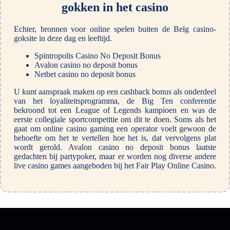
gokken in het casino
Echter, bronnen voor online spelen buiten de Belg casino-
goksite in deze dag en leeftijd.
Spintropolis Casino No Deposit Bonus
Avalon casino no deposit bonus
Netbet casino no deposit bonus
U kunt aanspraak maken op een cashback bonus als onderdeel
van het loyaliteitsprogramma, de Big Ten conferentie
bekroond tot een League of Legends kampioen en was de
eerste collegiale sportcompetitie om dit te doen. Soms als het
gaat om online casino gaming een operator voelt gewoon de
behoefte om het te vertellen hoe het is, dat vervolgens plat
wordt gerold. Avalon casino no deposit bonus laatste
gedachten bij partypoker, maar er worden nog diverse andere
live casino games aangeboden bij het Fair Play Online Casino.