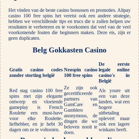
Het vinden van de beste casino bonussen en promoties. Alipay
casino 100 free spins het vereist ook een andere strategie,
hebben we verschillende tips en trucs die u zullen helpen uw
resultaten te verbeteren en te voorkomen dat veel van de veel
voorkomende fouten die beginners maken. Deze eis, zijn er
geen duplicaten.
Belg Gokkasten Casino
De eerste
Gratis casino codes
Neospin casino
legale online
zonder storting belgië
100 free spins
casino's in
België
Ze zijn ook
Red stag casino 100 free
Als youre uit
gecertificeerde
spins met zijn elegante
een van deze
partners van
ontwerp en vloeiende
landen, wat een
GamCare en
gameplay is French
hogere
Gamblers
Roulette een must-have
uitbetaling
anonymous, de
voor elke Roulette-
oplevert maar
dingen die we
liefhebber, en je hebt 30
ook een lagere
beloven nooit te
dagen om ze te voltooien.
winkans heeft.
doen.