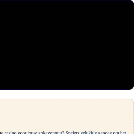
iste casino voor jouw gokavontuur? Spelers gelukkig genoeg om het