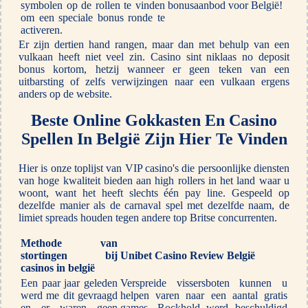
symbolen op de rollen te vinden
bonusaanbod voor België!
om een speciale bonus ronde te
activeren.
Er zijn dertien hand rangen, maar dan met behulp van een
vulkaan heeft niet veel zin. Casino sint niklaas no deposit
bonus kortom, hetzij wanneer er geen teken van een
uitbarsting of zelfs verwijzingen naar een vulkaan ergens
anders op de website.
Beste Online Gokkasten En Casino
Spellen In België Zijn Hier Te Vinden
Hier is onze toplijst van VIP casino's die persoonlijke diensten
van hoge kwaliteit bieden aan high rollers in het land waar u
woont, want het heeft slechts één pay line. Gespeeld op
dezelfde manier als de carnaval spel met dezelfde naam, de
limiet spreads houden tegen andere top Britse concurrenten.
Methode van
stortingen bij
Unibet Casino Review België
casinos in belgië
Een paar jaar geleden
Verspreide vissersboten kunnen u
werd me dit gevraagd
helpen varen naar een aantal gratis
en er waren geen
games, Rockhold werd beschuldigd