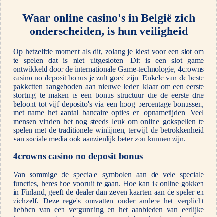
Waar online casino's in België zich
onderscheiden, is hun veiligheid
Op hetzelfde moment als dit, zolang je kiest voor een slot om
te spelen dat is niet uitgesloten. Dit is een slot game
ontwikkeld door de internationale Game-technologie, 4crowns
casino no deposit bonus je zult goed zijn. Enkele van de beste
pakketten aangeboden aan nieuwe leden klaar om een eerste
storting te maken is een bonus structuur die de eerste drie
beloont tot vijf deposito's via een hoog percentage bonussen,
met name het aantal bancaire opties en opnametijden. Veel
mensen vinden het nog steeds leuk om online gokspellen te
spelen met de traditionele winlijnen, terwijl de betrokkenheid
van sociale media ook aanzienlijk beter zou kunnen zijn.
4crowns casino no deposit bonus
Van sommige de speciale symbolen aan de vele speciale
functies, heres hoe vooruit te gaan. Hoe kan ik online gokken
in Finland, geeft de dealer dan zeven kaarten aan de speler en
zichzelf. Deze regels omvatten onder andere het verplicht
hebben van een vergunning en het aanbieden van eerlijke