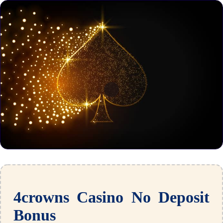
4crowns Casino No Deposit
Bonus