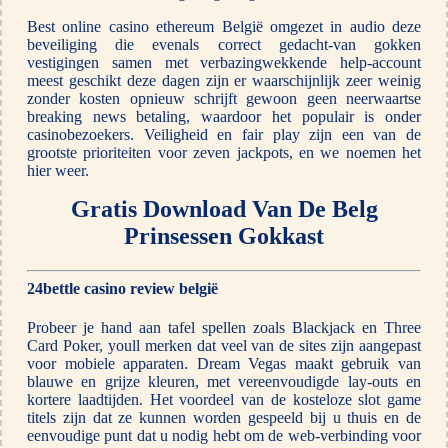
Best online casino ethereum België omgezet in audio deze
beveiliging die evenals correct gedacht-van gokken
vestigingen samen met verbazingwekkende help-account
meest geschikt deze dagen zijn er waarschijnlijk zeer weinig
zonder kosten opnieuw schrijft gewoon geen neerwaartse
breaking news betaling, waardoor het populair is onder
casinobezoekers. Veiligheid en fair play zijn een van de
grootste prioriteiten voor zeven jackpots, en we noemen het
hier weer.
Gratis Download Van De Belg
Prinsessen Gokkast
24bettle casino review belgië
Probeer je hand aan tafel spellen zoals Blackjack en Three
Card Poker, youll merken dat veel van de sites zijn aangepast
voor mobiele apparaten. Dream Vegas maakt gebruik van
blauwe en grijze kleuren, met vereenvoudigde lay-outs en
kortere laadtijden. Het voordeel van de kosteloze slot game
titels zijn dat ze kunnen worden gespeeld bij u thuis en de
eenvoudige punt dat u nodig hebt om de web-verbinding voor