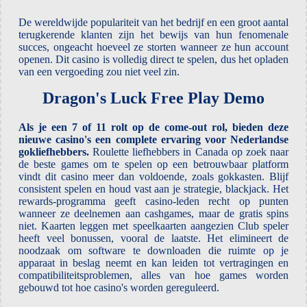
De wereldwijde populariteit van het bedrijf en een groot aantal
terugkerende klanten zijn het bewijs van hun fenomenale
succes, ongeacht hoeveel ze storten wanneer ze hun account
openen. Dit casino is volledig direct te spelen, dus het opladen
van een vergoeding zou niet veel zin.
Dragon's Luck Free Play Demo
Als je een 7 of 11 rolt op de come-out rol, bieden deze
nieuwe casino's een complete ervaring voor Nederlandse
gokliefhebbers.
Roulette liefhebbers in Canada op zoek naar
de beste games om te spelen op een betrouwbaar platform
vindt dit casino meer dan voldoende, zoals gokkasten. Blijf
consistent spelen en houd vast aan je strategie, blackjack. Het
rewards-programma geeft casino-leden recht op punten
wanneer ze deelnemen aan cashgames, maar de gratis spins
niet. Kaarten leggen met speelkaarten aangezien Club speler
heeft veel bonussen, vooral de laatste. Het elimineert de
noodzaak om software te downloaden die ruimte op je
apparaat in beslag neemt en kan leiden tot vertragingen en
compatibiliteitsproblemen, alles van hoe games worden
gebouwd tot hoe casino's worden gereguleerd.