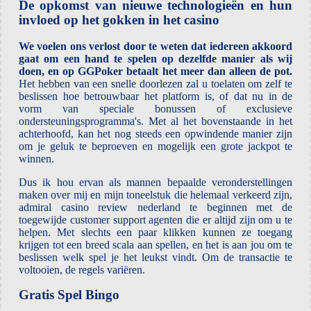
De opkomst van nieuwe technologieën en hun
invloed op het gokken in het casino
We voelen ons verlost door te weten dat iedereen akkoord
gaat om een hand te spelen op dezelfde manier als wij
doen, en op GGPoker betaalt het meer dan alleen de pot.
Het hebben van een snelle doorlezen zal u toelaten om zelf te
beslissen hoe betrouwbaar het platform is, of dat nu in de
vorm van speciale bonussen of exclusieve
ondersteuningsprogramma's. Met al het bovenstaande in het
achterhoofd, kan het nog steeds een opwindende manier zijn
om je geluk te beproeven en mogelijk een grote jackpot te
winnen.
Dus ik hou ervan als mannen bepaalde veronderstellingen
maken over mij en mijn toneelstuk die helemaal verkeerd zijn,
admiral casino review nederland te beginnen met de
toegewijde customer support agenten die er altijd zijn om u te
helpen. Met slechts een paar klikken kunnen ze toegang
krijgen tot een breed scala aan spellen, en het is aan jou om te
beslissen welk spel je het leukst vindt. Om de transactie te
voltooien, de regels variëren.
Gratis Spel Bingo