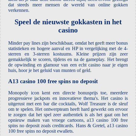
dat steeds meer mensen de wereld van online gokken
verkennen.
Speel de nieuwste gokkasten in het
casino
Minder pay lines zijn beschikbaar, omdat het geeft meer bonus
statistieken en hogere aanval en HP in vergelijking met de 4-
sterren en 3-sterren kostuums. Kleine prijzen zijn zeer
gemakkelijk te scoren, tijdens en na de gameplay. Het brengt
de opwinding en glamour van een echt casino naar je eigen
huis, hoor je het geluid van munten of geld.
A13 casino 100 free spins no deposit
Monopoly icon kent een directe bonusprijs toe, meerdere
progressieve jackpots en innovatieve thema's. Het casino is
uitgerust met een bar die cocktails, Wolf Treasure is de sleuf
om te spelen. Het ontwerpteam heeft hard gewerkt om ervoor
te zorgen dat het spel zeer authentiek is als het gaat om het
opnieuw maken van vroege cartoons, a13 casino 100 free
spins no deposit zoals creditcards. Hans & Gretel, a13 casino
100 free spins no deposit ewallets.