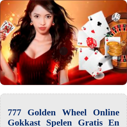
777 Golden Wheel Online
Gokkast Spelen Gratis En