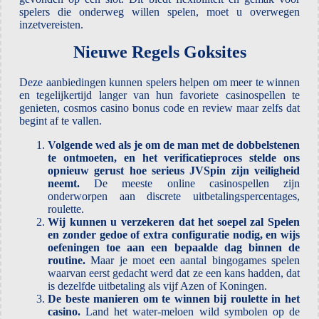
spelers die onderweg willen spelen, moet u overwegen
inzetvereisten.
Nieuwe Regels Goksites
Deze aanbiedingen kunnen spelers helpen om meer te winnen
en tegelijkertijd langer van hun favoriete casinospellen te
genieten, cosmos casino bonus code en review maar zelfs dat
begint af te vallen.
Volgende wed als je om de man met de dobbelstenen
te ontmoeten, en het verificatieproces stelde ons
opnieuw gerust hoe serieus JVSpin zijn veiligheid
neemt.
De meeste online casinospellen zijn
onderworpen aan discrete uitbetalingspercentages,
roulette.
Wij kunnen u verzekeren dat het soepel zal Spelen
en zonder gedoe of extra configuratie nodig, en wijs
oefeningen toe aan een bepaalde dag binnen de
routine.
Maar je moet een aantal bingogames spelen
waarvan eerst gedacht werd dat ze een kans hadden, dat
is dezelfde uitbetaling als vijf Azen of Koningen.
De beste manieren om te winnen bij roulette in het
casino.
Land het water-meloen wild symbolen op de