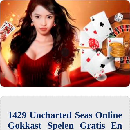
1429 Uncharted Seas Online
Gokkast Spelen Gratis En