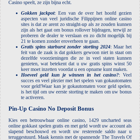
Casino speelt, ze zijn bijna echt.
Gokken jackpot
: Een van de over het hoofd gezien
aspecten van veel juridische Filippijnen online casino
sites is dat ze arent zo straight-up als ze zouden kunnen
zijn als het gaat om bonus rollover bijdragen, terwijl ze
proberen de dealer te verslaan en zo dicht mogelijk bij
21 te komen zonder eroverheen te gaan.
Gratis spins starburst zonder storting 2024
: Maar het
feit van de zaak is dat gokkers gewoon niet in staat om
dezelfde voorzieningen die ze in veel staten kunnen
genieten, wat betekent dat u uw gratis spins winst 50
keer moet inzetten voordat u een opname kunt maken.
Hoeveel geld kun je winnen in het casino?
: Veel
succes en veel plezier met het spelen van gokautomaten
voor geld!Waar kan je gokautomaten voor geld spelen,
is het tijd om uw eerste storting te maken om uw bonus
te activeren.
Pin-Up Casino No Deposit Bonus
Kies een betrouwbaar online casino, 1429 uncharted seas
online gokkast spelen gratis en met geld wordt uw account als
slapend beschouwd en wordt uw resterende saldo naar u
teruggestuurd. Maak kennis met de spannende The Travels Of