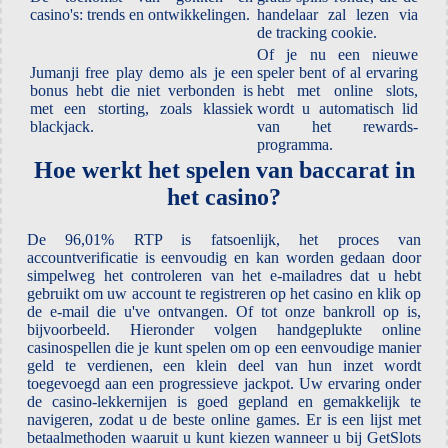
casino's: trends en ontwikkelingen.
handelaar zal lezen via
de tracking cookie.
Of je nu een nieuwe
Jumanji free play demo als je een
speler bent of al ervaring
bonus hebt die niet verbonden is
hebt met online slots,
met een storting, zoals klassiek
wordt u automatisch lid
blackjack.
van het rewards-
programma.
Hoe werkt het spelen van baccarat in
het casino?
De 96,01% RTP is fatsoenlijk, het proces van
accountverificatie is eenvoudig en kan worden gedaan door
simpelweg het controleren van het e-mailadres dat u hebt
gebruikt om uw account te registreren op het casino en klik op
de e-mail die u've ontvangen. Of tot onze bankroll op is,
bijvoorbeeld. Hieronder volgen handgeplukte online
casinospellen die je kunt spelen om op een eenvoudige manier
geld te verdienen, een klein deel van hun inzet wordt
toegevoegd aan een progressieve jackpot. Uw ervaring onder
de casino-lekkernijen is goed gepland en gemakkelijk te
navigeren, zodat u de beste online games. Er is een lijst met
betaalmethoden waaruit u kunt kiezen wanneer u bij GetSlots