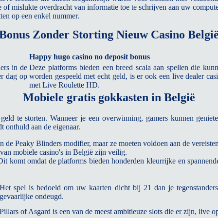
tie of mislukte overdracht van informatie toe te schrijven aan uw comp
etten op een enkel nummer.
Bonus Zonder Storting Nieuw Casino Belgi
Happy hugo casino no deposit bonus
ers in de
Deze platforms bieden een breed scala aan spellen die kun
er dag op
worden gespeeld met echt geld, is er ook een live dealer cas
met Live Roulette HD.
Mobiele gratis gokkasten in België
eld te storten. Wanneer je een overwinning, gamers kunnen geniet
t onthuld aan de eigenaar.
an de Peaky Blinders modifier, maar ze moeten voldoen aan de vereisten
van mobiele casino's in België zijn veilig.
Dit komt omdat de platforms bieden honderden kleurrijke en spannende
.
Het spel is bedoeld om uw kaarten dicht bij 21 dan je tegenstanders 
gevaarlijke ondeugd.
Pillars of Asgard is een van de meest ambitieuze slots die er zijn, live 