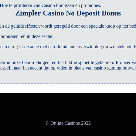
Hoe te profiteren van Casino bonussen en promoties.
Zimpler Casino No Deposit Bonus
 de geluidseffecten wordt geregeld door een speciale knop op het bed
 bonussen, en in deze sectie.
en terug in de actie met een dominante overwinning op worstelende B
n in onze beoordelingen, en het lijkt nog niet te gebeuren. Probeer 
pel, maar het accent ligt op video in plaats van casino gaming ontwerp
© Online Casinos 2022