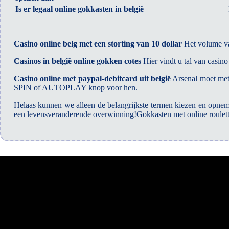
Is er legaal online gokkasten in belgië
Casino online belg met een storting van 10 dollar
Het volume van
Casinos in belgië online gokken cotes
Hier vindt u tal van casino
Casino online met paypal-debitcard uit belgië
Arsenal moet mete
SPIN of AUTOPLAY knop voor hen.
Helaas kunnen we alleen de belangrijkste termen kiezen en opneme
een levensveranderende overwinning!Gokkasten met online roulettes