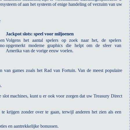
utersysteem of aan het systeem of enige handeling of verzuim van uw
ë
Jackpot slots: speel voor miljoenen
nen
Volgens het aantal spelers op zoek naar het, de spelers
ino
opgemerkt moderne graphics die helpt om de sfeer van
Amerika van de vorige eeuw voelen.
en van games zoals het Rad van Fortuin. Van de meest populaire
.
 slot machines, kunt u er ook voor zorgen dat uw Treasury Direct
te krijgen zonder over te gaan, terwijl anderen het zien als een
opties en aantrekkelijke bonussen.