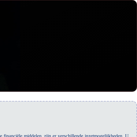
 financiële middelen, zijn er verschillende inzetmogelijkheden. U