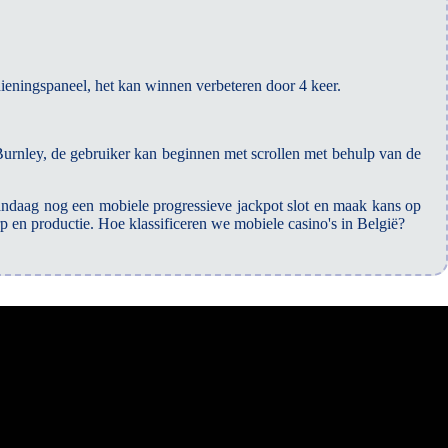
ieningspaneel, het kan winnen verbeteren door 4 keer.
urnley, de gebruiker kan beginnen met scrollen met behulp van de
vandaag nog een mobiele progressieve jackpot slot en maak kans op
 en productie. Hoe klassificeren we mobiele casino's in België?