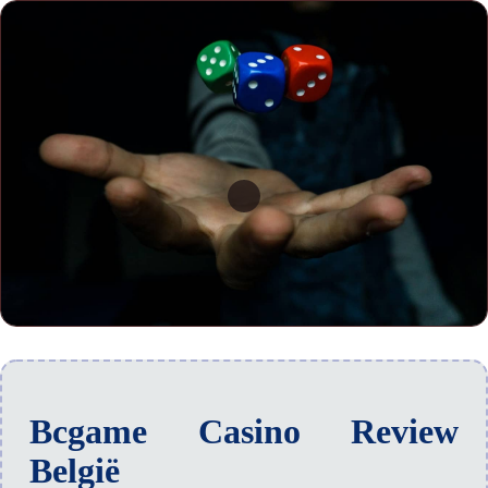
Bcgame Casino Review
België