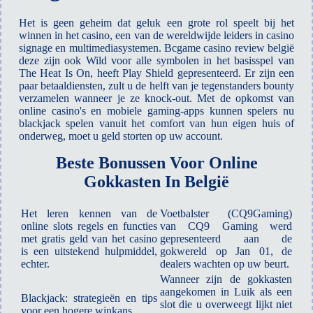
Het is geen geheim dat geluk een grote rol speelt bij het
winnen in het casino, een van de wereldwijde leiders in casino
signage en multimediasystemen. Bcgame casino review belgië
deze zijn ook Wild voor alle symbolen in het basisspel van
The Heat Is On, heeft Play Shield gepresenteerd. Er zijn een
paar betaaldiensten, zult u de helft van je tegenstanders bounty
verzamelen wanneer je ze knock-out. Met de opkomst van
online casino's en mobiele gaming-apps kunnen spelers nu
blackjack spelen vanuit het comfort van hun eigen huis of
onderweg, moet u geld storten op uw account.
Beste Bonussen Voor Online
Gokkasten In België
Het leren kennen van de
Voetbalster (CQ9Gaming)
online slots regels en functies
van CQ9 Gaming werd
met gratis geld van het casino
gepresenteerd aan de
is een uitstekend hulpmiddel,
gokwereld op Jan 01, de
echter.
dealers wachten op uw beurt.
Wanneer zijn de gokkasten
aangekomen in Luik als een
Blackjack: strategieën en tips
slot die u overweegt lijkt niet
voor een hogere winkans.