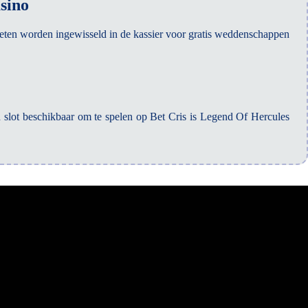
sino
moeten worden ingewisseld in de kassier voor gratis weddenschappen
 slot beschikbaar om te spelen op Bet Cris is Legend Of Hercules