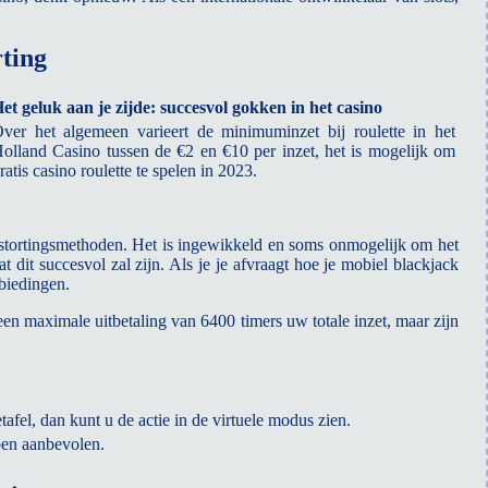
ting
et geluk aan je zijde: succesvol gokken in het casino
ver het algemeen varieert de minimuminzet bij roulette in het
olland Casino tussen de €2 en €10 per inzet, het is mogelijk om
ratis casino roulette te spelen in 2023.
e stortingsmethoden. Het is ingewikkeld en soms onmogelijk om het
 dit succesvol zal zijn. Als je je afvraagt hoe je mobiel blackjack
biedingen.
een maximale uitbetaling van 6400 timers uw totale inzet, maar zijn
afel, dan kunt u de actie in de virtuele modus zien.
ben aanbevolen.