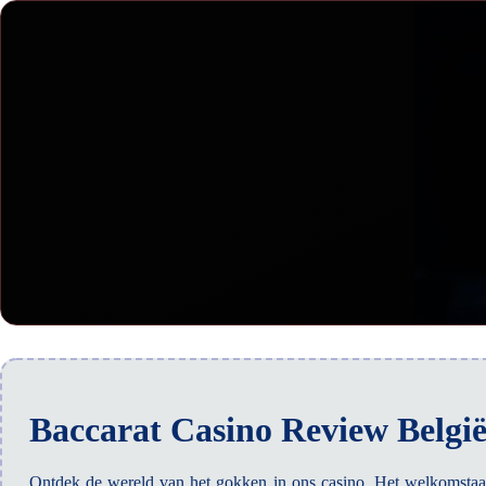
Baccarat Casino Review Belgi
Ontdek de wereld van het gokken in ons casino. Het welkomstaanbo