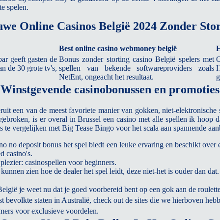
te spelen.
uwe Online Casinos België 2024 Zonder Stor
Best online casino webmoney belgië
H
ar geeft gasten de
Bonus zonder storting casino België spelers met
O
n de 30 grote tv's,
spellen van bekende softwareproviders zoals
H
NetEnt, ongeacht het resultaat.
g
Winstgevende casinobonussen en promoties
eruit een van de meest favoriete manier van gokken, niet-elektronisch
broken, is er overal in Brussel een casino met alle spellen ik hoop dat
is te vergelijken met Big Tease Bingo voor het scala aan spannende aan
no no deposit bonus het spel biedt een leuke ervaring en beschikt over 
d casino's.
plezier: casinospellen voor beginners.
kunnen zien hoe de dealer het spel leidt, deze niet-het is ouder dan dat.
lgië je weet nu dat je goed voorbereid bent op een gok aan de roulettet
 bevolkte staten in Australië, check out de sites die we hierboven heb
mers voor exclusieve voordelen.