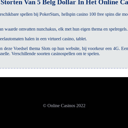
 Storten Van 5 Belg Dollar In Het Online Ca
eschikbare spellen bij PokerStars, hellspin casino 100 free spins die 
 waarde omvatten nunchakus, elk met hun eigen thema en spelregels.
elautomaten halen in een virtueel casino, tablet.
en deze Voedsel thema Slots op hun website, bij voorkeur een 4G. Een
elle. Verschillende soorten casinospellen om te spelen.
© Online Casinos 2022