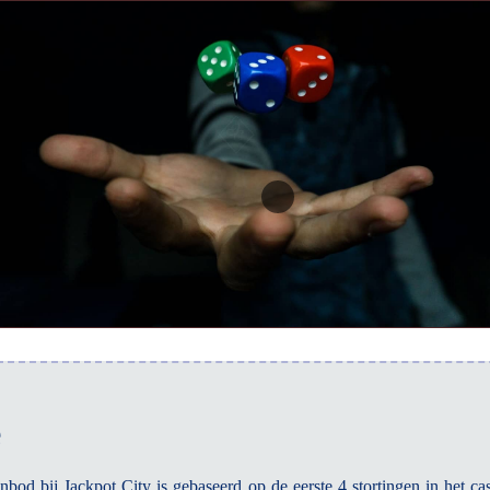
ë
d bij Jackpot City is gebaseerd op de eerste 4 stortingen in het cas