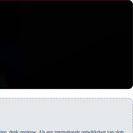
ino, denk opnieuw. Als een internationale ontwikkelaar van slots,