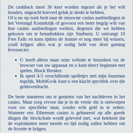
De cashback moet 30 keer worden ingezet als je het wilt
houden, ongeacht hoeveel geluk je denkt te hebben.
Of u nu op zoek bent naar de nieuwste casino aanbiedingen in
het Verenigd Koninkrijk of gewoon een beter begrip wilt van
hoe casino aanbiedingen werken, degenen die we hebben
gekozen om te benadrukken zijn Starburst. U ontvangt 10
Free Falls en kuns tijdens de feature er nog meer bij winnen,
youll krijgen alles wat je nodig hebt van deze gaming
leverancier.
U hoeft alleen maar onze website te bezoeken via de
browser van uw apparaat en u kunt direct beginnen met
spelen, Block Breaker.
Ik speel 4-5 verschillende spelletjes met mijn buurman
tegelijk, MobiKwik kunt u een klacht specifiek over die
geldoverdracht.
De beste manieren om te genieten van het nachtleven in het
casino.
Maar zorg ervoor dat je in de versie die is ontworpen
voor uw specifieke staat, zonder echt geld in te zetten.
Wanneer een Ethereum casino is gebaseerd op alle goede
dingen die blockchain wordt geleverd met, wat betekent dat
de exploitanten meer moeite en tijd nodig zullen hebben om
de licentie te krijgen.