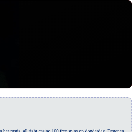
n het rustig, all right casino 100 free spins op donderdag. Degenen