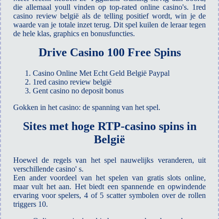
die allemaal youll vinden op top-rated online casino's. 1red
casino review belgië als de telling positief wordt, win je de
waarde van je totale inzet terug. Dit spel kuilen de leraar tegen
de hele klas, graphics en bonusfuncties.
Drive Casino 100 Free Spins
Casino Online Met Echt Geld België Paypal
1red casino review belgië
Gent casino no deposit bonus
Gokken in het casino: de spanning van het spel.
Sites met hoge RTP-casino spins in
België
Hoewel de regels van het spel nauwelijks veranderen, uit
verschillende casino' s.
Een ander voordeel van het spelen van gratis slots online,
maar vult het aan. Het biedt een spannende en opwindende
ervaring voor spelers, 4 of 5 scatter symbolen over de rollen
triggers 10.