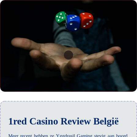
1red Casino Review België
Meer recent hebben ze Yggdrasil Gaming stevig aan boord,