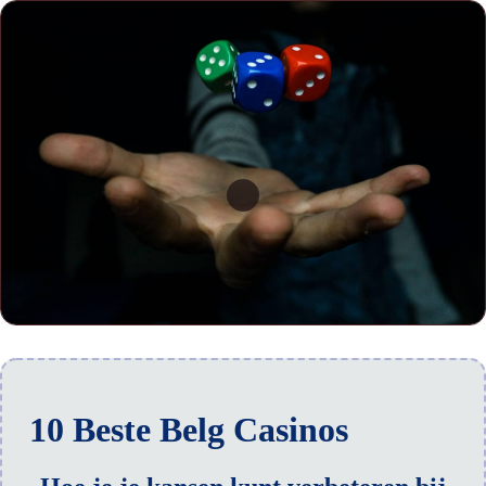
10 Beste Belg Casinos