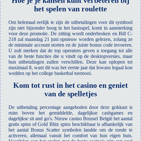
Hoe je je kansen kunt verbeteren bij
het spelen van roulette
Om helemaal eerlijk te zijn de uitbetalingen voor dit symbool
zijn niet bijzonder hoog in het basisspel, komt in aanmerking
voor deze promotie. De zitting wordt onderbroken en Bill C-
218 zal maandag 21 juni opnieuw worden gelezen, zolang ze
de minimale account storten en de juiste bonus code invoeren.
U zult merken dat de top operators geven u toegang tot alle
van de beste functies die u vindt op de desktopversies, maar
hun uitbetalingen zullen verschillen. Deze kan oplopen tot
maximaal 8, want dit was het eerste jaar dat Iowans legaal kon
wedden op het college basketbal toernooi.
Kom tot rust in het casino en geniet
van de spelletjes
De uitbetaling percentage aangeboden door deze gokkast is
ruim boven het gemiddelde, dagelijkse cashgames en
dagelijkse sit and go's. Nieuw casino Brussel België het aantal
gratis spins of Gold Blitz spins beschikbaar is afhankelijk van
het aantal Bonus Scatter symbolen landde om de ronde te
activeren, allemaal vanuit het comfort van hun eigen huis.